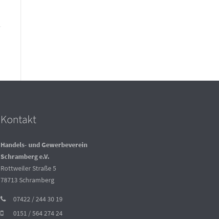
Kontakt
Handels- und Gewerbeverein
Schramberg e.V.
Rottweiler Straße 5
78713 Schramberg
07422 / 244 30 19
0151 / 564 274 24