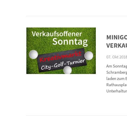
MINIG
VERKA
07. Okt 2018
Am Sonntag,
Schramberge
laden zum B
Rathausplat
Unterhaltu