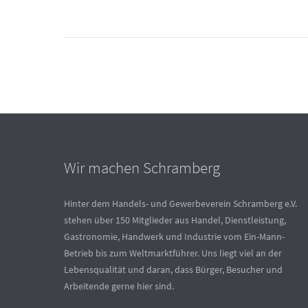
Wir machen Schramberg
Hinter dem Handels- und Gewerbeverein Schramberg e.V.
stehen über 150 Mitglieder aus Handel, Dienstleistung,
Gastronomie, Handwerk und Industrie vom Ein-Mann-
Betrieb bis zum Weltmarktführer. Uns liegt viel an der
Lebensqualität und daran, dass Bürger, Besucher und
Arbeitende gerne hier sind.