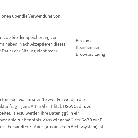
ationen über die Verwendung von
an, ob Sie der Speicherung von
Bis zum
mt haben. Nach Akzeptieren dieses
Beenden der
e Dauer der Sitzung nicht mehr
Browsersitzung
efon oder via sozialer Netzwerke) werden die
anfrage gem. Art. 6 Abs. 1 lit. b DSGVO, d.h. zur
itet. Hierzu werden ihre Daten ggf. in ein
en sie zur Kenntnis, dass wir gemäß der GoBD zur E-
uns übersandter E-Mails (aus unserem Archivsystem) ist