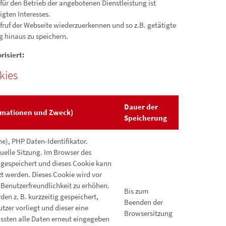
ür den Betrieb der angebotenen Dienstleistung ist
igten Interesses.
ruf der Webseite wiederzuerkennen und so z.B. getätigte
g hinaus zu speichern.
isiert:
kies
Dauer der
rmationen und Zweck)
Speicherung
), PHP Daten-Identifikator.
tuelle Sitzung. Im Browser des
 gespeichert und dieses Cookie kann
zt werden. Dieses Cookie wird vor
 Benutzerfreundlichkeit zu erhöhen.
Bis zum
en z. B. kurzzeitig gespeichert,
Beenden der
zer vorliegt und dieser eine
Browsersitzung
ssten alle Daten erneut eingegeben