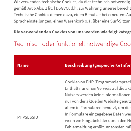
Wir verwenden technische Cookies, da dies technisch notwendig f
gemäß Art 6 Abs. 1 lit. f DSGVO, d.h. zur Wahrung unseres berecht
Technische Cookies dienen dazu, einen Benutzer bei erneutem Auf
Spracheinstellungen, einen Warenkorb o.ä. über eine Surf-Sitzun
Die verwendenden Cookies von uns werden wie folgt kategor
Technisch oder funktionell notwendige Coo
Name
Beschreibung (gespeicherte Info
Cookie von PHP (Programmiersprache
Enthält nur einen Verweis auf die ak
Nutzers werden keine Informationen
nur von der aktuellen Website genut
allem in Formularen benutzt, um die
In Formulare eingegebene Daten werd
PHPSESSID
wenn ein Eingabefehler durch den Nut
Fehlermeldung erhält. Ansonsten mü