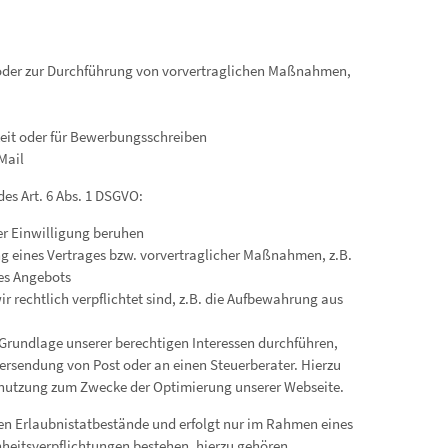
 oder zur Durchführung von vorvertraglichen Maßnahmen,
keit oder für Bewerbungsschreiben
Mail
es Art. 6 Abs. 1 DSGVO:
rer Einwilligung beruhen
ung eines Vertrages bzw. vorvertraglicher Maßnahmen, z.B.
nes Angebots
ir rechtlich verpflichtet sind, z.B. die Aufbewahrung aus
f Grundlage unserer berechtigen Interessen durchführen,
Versendung von Post oder an einen Steuerberater. Hierzu
nnutzung zum Zwecke der Optimierung unserer Webseite.
igen Erlaubnistatbestände und erfolgt nur im Rahmen eines
heitsverpflichtungen bestehen, hierzu gehören