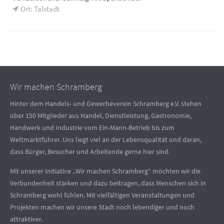
Ort: Talstadt
Wir machen Schramberg
Hinter dem Handels- und Gewerbeverein Schramberg e.V. stehen
über 150 Mitglieder aus Handel, Dienstleistung, Gastronomie,
Handwerk und Industrie vom Ein-Mann-Betrieb bis zum
Weltmarktführer. Uns liegt viel an der Lebensqualität und daran,
dass Bürger, Besucher und Arbeitende gerne hier sind.
Mit unserer Initiative „Wir machen Schramberg“ möchten wir die
Verbundenheit stärken und dazu beitragen, dass Menschen sich in
Schramberg wohl fühlen. Mit vielfältigen Veranstaltungen und
Projekten machen wir unsere Stadt noch lebendiger und noch
attraktiver.