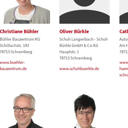
Christiane Bühler
Oliver Bürkle
Cat
Bühler Bauzentrum KG
Schuh Langenbach - Schuh
Auto
Schiltachstr. 143
Bürkle GmbH & Co.KG
Am H
78713 Schramberg
Hauptstr. 1
7871
78713 Schramberg
www.buehler-
www.
bauzentrum.de
www.schuhbuerkle.de
haen
schr