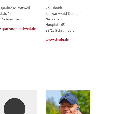
ssparkasse Rottweil
Volksbank
tstr. 12
Schwarzwald-Donau-
3 Schramberg
Neckar eG
Hauptstr. 65
sparkasse-rottweil.de
78713 Schramberg
www.vbsdn.de