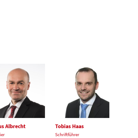
us Albrecht
Tobias Haas
ier
Schriftführer