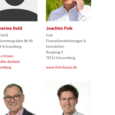
herine Dold
Joachim Fink
 Dold
Fink
ammergraben 86-90
Finanzdienstleistungen &
3 Schramberg
Immobilien
Burgweg 9
citroen-
78713 Schramberg
dler.de/dold-
amberg
www.fink-finanz.de