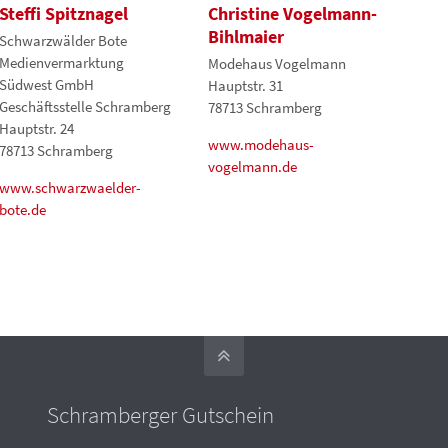
Steffi Spitznagel
Christine Vogelmann-
Bihlmaier
Schwarzwälder Bote
Medienvermarktung
Modehaus Vogelmann
Südwest GmbH
Hauptstr. 31
Geschäftsstelle Schramberg
78713 Schramberg
Hauptstr. 24
www.modehaus-
78713 Schramberg
vogelmann.de
www.schwarzwaelder-
bote.de
Schramberger Gutschein