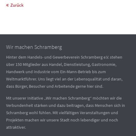
Zurück
Wir machen Schramberg
Hinter dem Handels- und Gewerbeverein Schramberg e.V. stehen
über 150 Mitglieder aus Handel, Dienstleistung, Gastronomie,
Handwerk und Industrie vom Ein-Mann-Betrieb bis zum
Weltmarktführer. Uns liegt viel an der Lebensqualität und daran,
dass Bürger, Besucher und Arbeitende gerne hier sind.
Mit unserer Initiative „Wir machen Schramberg“ möchten wir die
Verbundenheit stärken und dazu beitragen, dass Menschen sich in
Schramberg wohl fühlen. Mit vielfältigen Veranstaltungen und
Projekten machen wir unsere Stadt noch lebendiger und noch
attraktiver.