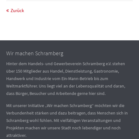
Zurück
Wir machen Schramberg
Hinter dem Handels- und Gewerbeverein Schramberg e.V. stehen
über 150 Mitglieder aus Handel, Dienstleistung, Gastronomie,
Handwerk und Industrie vom Ein-Mann-Betrieb bis zum
Weltmarktführer. Uns liegt viel an der Lebensqualität und daran,
dass Bürger, Besucher und Arbeitende gerne hier sind.
Mit unserer Initiative „Wir machen Schramberg“ möchten wir die
Verbundenheit stärken und dazu beitragen, dass Menschen sich in
Schramberg wohl fühlen. Mit vielfältigen Veranstaltungen und
Projekten machen wir unsere Stadt noch lebendiger und noch
attraktiver.